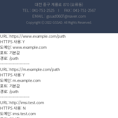
대전 중구 계룡로 870 (오류동)
TEL : 041-751-2525 l FAX : 041-751-2567
EMAIL : gssad0607@naver.com
Copyright ⓒ 2022 GSSAD. All Rights Reserved.
URL: https://www.example.com/path
HTTPS 사용: Y
도메인: www.example.com
포트: 기본값
경로: /path
------------------------
URL: https://m.example.com/path
HTTPS 사용: Y
도메인: m.example.com
포트: 기본값
경로: /path
------------------------
URL: http://imsi.test.com
HTTPS 사용: N
도메인: imsi.test.com