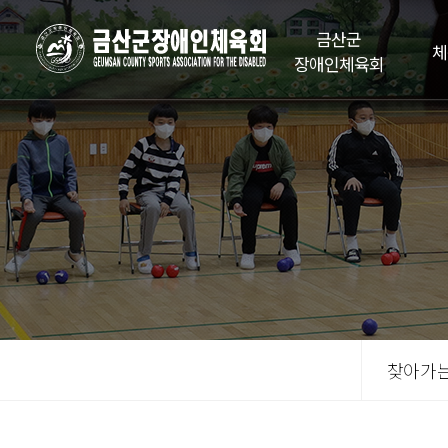
금산군
체
장애인체육회
찾아가