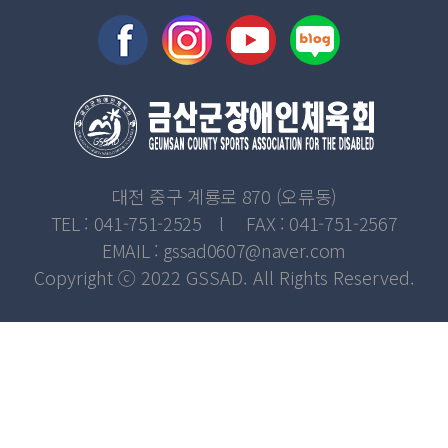
대전 중구 계룡로 870 (오류동)
TEL : 041-751-2525 l FAX : 041-751-2567
EMAIL : gssad0607@naver.com
Copyright ⓒ 2022 GSSAD. All Rights Reserved.