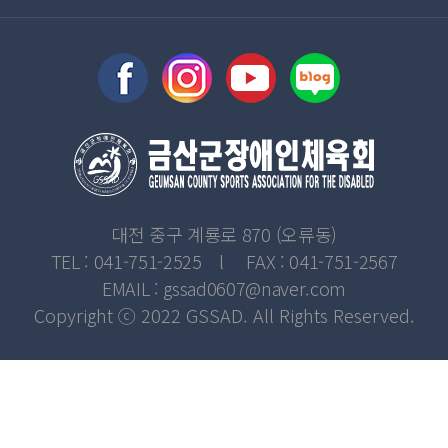
대전 중구 계룡로 870 (오류동)
TEL : 041-751-2525 l FAX : 041-751-2567
EMAIL : gssad0607@naver.com
Copyright ⓒ 2022 GSSAD. All Rights Reserved.