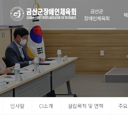
금산군
체
장애인체육회
인사말
CI소개
설립목적 및 연혁
주요