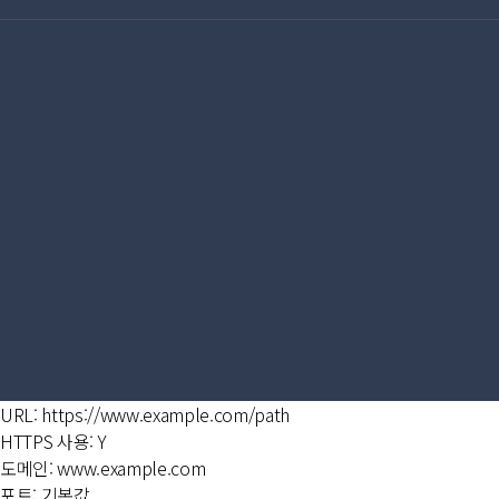
URL: https://www.example.com/path
HTTPS 사용: Y
도메인: www.example.com
포트: 기본값