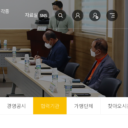
 각종
자료실
경영공시
협력기관
가맹단체
찾아오시