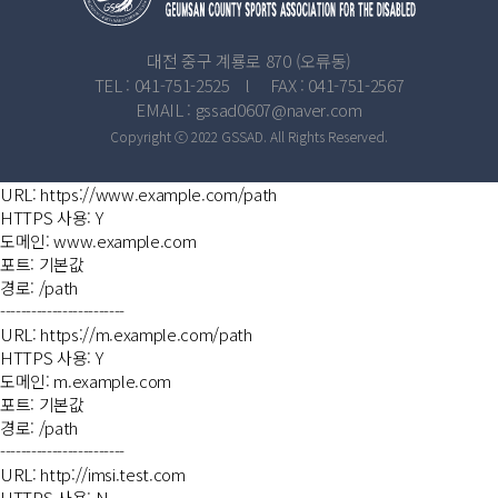
대전 중구 계룡로 870 (오류동)
TEL : 041-751-2525 l FAX : 041-751-2567
EMAIL : gssad0607@naver.com
Copyright ⓒ 2022 GSSAD. All Rights Reserved.
URL: https://www.example.com/path
HTTPS 사용: Y
도메인: www.example.com
포트: 기본값
경로: /path
------------------------
URL: https://m.example.com/path
HTTPS 사용: Y
도메인: m.example.com
포트: 기본값
경로: /path
------------------------
URL: http://imsi.test.com
HTTPS 사용: N